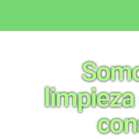
Somo
limpieza
con