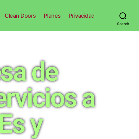
Clean Doors
Planes
Privacidad
Search
sa de
rvicios a
Es y