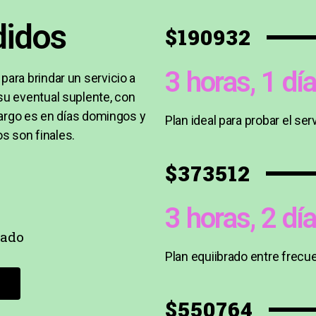
didos
$190932
3 horas, 1 d
ara brindar un servicio a
su eventual suplente, con
cargo es en días domingos y
Plan ideal para probar el serv
os son finales.
$373512
3 horas, 2 d
cado
Plan equiibrado entre frecue
$550764