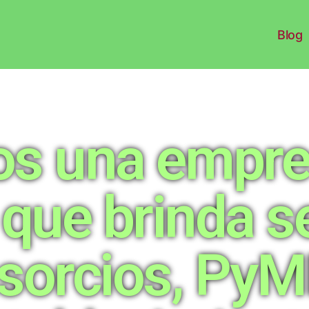
Blog
s una empre
 que brinda se
sorcios, PyM