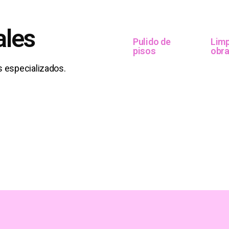
ales
Pulido de
Limp
pisos
obr
 especializados.